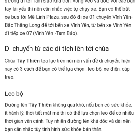
đường đi tới Tam Đảo khá trơn, vòng vèo và dốc, với các bạn
tay lái yếu thì nên cân nhắc việc tự chạy xe. Bạn có thể bắt
xe bus tới Mê Linh Plaza, sau đó đi xe 01 chuyến Vĩnh Yên-
Bắc Thăng Long để tới bến xe Vĩnh Yên, từ bến xe Vĩnh Yên
đi tiếp xe 07 (Vĩnh Yên -Tam Bảo).
Di chuyển từ các di tích lên tới chùa
Chùa
Tây Thiên
tọa lạc trên núi nên vấn đề di chuyển, hiện
nay có 3 cách để bạn có thể lựa chọn : leo bộ, xe điện, cáp
treo.
Leo bộ
Đường lên
Tây Thiên
không quá khó, nếu bạn có sức khỏe,
ít hành lý, thời tiết mát mẻ thì có thể lựa chọn leo để có nhiều
thời gian vãn cảnh. Tuy nhiên đường lên khá dốc và dài nên
bạn cân nhắc tùy tình hình sức khỏe bản thân.