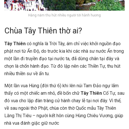
Hằng năm thu hút nhiều người tới hành hương
Chùa Tây Thiên thờ ai?
Tây Thiên
có nghĩa là Trời Tây, ám chỉ việc khởi nguồn đạo
phật nơi từ Ấn Độ, do trước kia khi các nhà sư nước Ấn trong
một lần đi truyền đạo tại nước ta, đã dừng chân tại đây và
chọn là chốn hành đạo. Từ đó lập nên các Thiền Tự, thu hút
nhiều thiền sư về ẩn tu.
Một lần vua Hùng (đời thứ 6) khi lên núi Tam Đảo ngự lãm
thấy có một chiếc am nhỏ, đề bốn chữ
Tây Thiên
Cổ Tự, sau
đó vua cho lập đàn tràng cử hành chay lễ tại nơi đây. Vì thế,
về sau ngoài thờ Phật, chùa còn thờ Quốc mẫu Tây Thiên
Lăng Thị Tiêu – người kết hôn cùng Hùng Chiêu Vương, giúp
nhà vua đánh giặc giữ nước