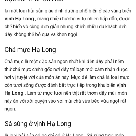
là một loại hải sản giàu dinh dưỡng phổ biến ở các vùng biển
vịnh Hạ Long
, mang nhiều hương vị tự nhiên hấp dẫn, được
chế biến vô cùng đơn giản nhưng khiến nhiều du khách đến
đây không thể bỏ qua và khen ngợi.
Chả mực Hạ Long
Chả mực là một đặc sản ngon nhất khi đến đây phải nếm
thử chả mực chính gốc nơi đây thì bạn mới cảm nhận được
hơi vị tuyệt vời của món ăn này. Mực đẻ làm chả là loại mực
còn tươi sống được đánh bắt trực tiếp trong khu biển
vịnh
Hạ Long .
Làm từ mực tươi nên thịt rất thơm dậy mùi, món
này ăn với xôi quyện vào với mùi chả vừa béo vừa ngọt rất
ngon.
Sá sùng ở vịnh Hạ Long
là loại hải sản có ec chỉ có ở Hạ Long . Sá sùng tươi món