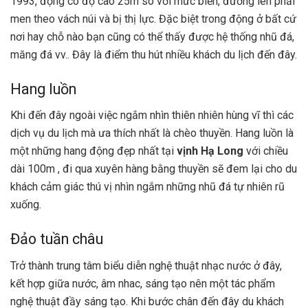
1993, động có độ cao 25m so với mức biển, đường lên phải
men theo vách núi và bị thị lực. Đặc biệt trong động ở bất cứ
nơi hay chỗ nào bạn cũng có thể thấy được hệ thống nhũ đá,
măng đá vv.. Đây là điểm thu hút nhiều khách du lịch đến đây.
Hang luồn
Khi đến đây ngoài việc ngắm nhìn thiên nhiên hùng vĩ thì các
dịch vụ du lịch mà ưa thích nhất là chèo thuyền. Hang luồn là
một những hang động đẹp nhất tại
vịnh Hạ Long
với chiều
dài 100m , đi qua xuyên hàng bằng thuyền sẽ đem lại cho du
khách cảm giác thú vị nhìn ngắm những nhũ đá tự nhiên rũ
xuống.
Đảo tuần châu
Trở thành trung tâm biểu diễn nghệ thuật nhạc nước ở đây,
kết hợp giữa nước, âm nhac, sáng tạo nên một tác phẩm
nghệ thuật đầy sáng tạo. Khi bước chân đến đây du khách