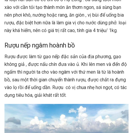
xào với cần tỏi tạo thành món ăn thơm ngon, sá sùng bạn
nên phơi khô, nướng hoặc rang, ăn giòn , vị bùi để uống bia
rượu, đặc biệt hơn nữa là làm gia vị cho nước dùng phở. loại
này khá hiếm, nên có giá trị rất cao, tính gia 4 triệu/ 1kg.
Rượu nếp ngâm hoành bồ
Rượu được làm từ gạo nếp đặc sản của địa phương, gạo
không giả , được nấu chín đưa vào ủ. Khi lên men và đến độ
ngấm thì người ta cho vào ngâm với thứ men là từ lá hoành
bồ, sau một thời gian chuyển thành rượu, được chắt ra đựng
vào lọ rồi để uống dần. Rượu có vị chua nhẹ hơi ngọt, có tác
dụng tiêu hóa, giải khát rất tốt.